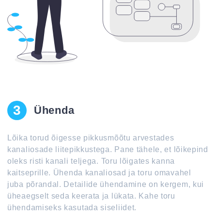
3
Ühenda
Lõika torud õigesse pikkusmõõtu arvestades
kanaliosade liitepikkustega. Pane tähele, et lõikepind
oleks risti kanali teljega. Toru lõigates kanna
kaitseprille. Ühenda kanaliosad ja toru omavahel
juba põrandal. Detailide ühendamine on kergem, kui
üheaegselt seda keerata ja lükata. Kahe toru
ühendamiseks kasutada siseliidet.